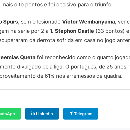
ais oito pontos e foi decisivo para o triunfo.
o Spurs
, sem o lesionado
Victor Wembanyama
, ven
gem na série por 2 a 1.
Stephon Castle
(33 pontos) 
recuperaram da derrota sofrida em casa no jogo anter
eemias Queta
foi reconhecido como o quarto jogad
nto divulgado pela liga. O português, de 25 anos, t
aproveitamento de 61% nos arremessos de quadra.
atsApp
LinkedIn
Telegram