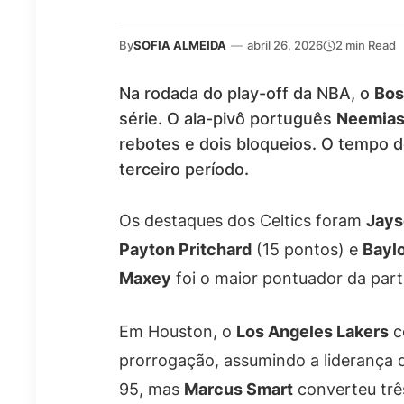
By
SOFIA ALMEIDA
—
abril 26, 2026
2 min Read
Na rodada do play-off da NBA, o
Bos
série. O ala-pivô português
Neemias
rebotes e dois bloqueios. O tempo de 
terceiro período.
Os destaques dos Celtics foram
Jays
Payton Pritchard
(15 pontos) e
Bayl
Maxey
foi o maior pontuador da part
Em Houston, o
Los Angeles Lakers
c
prorrogação, assumindo a liderança d
95, mas
Marcus Smart
converteu três