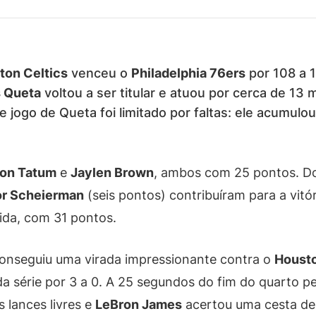
ton Celtics
venceu o
Philadelphia 76ers
por 108 a 1
 Queta
voltou a ser titular e atuou por cerca de 13
jogo de Queta foi limitado por faltas: ele acumulou 
on Tatum
e
Jaylen Brown
, ambos com 25 pontos. D
or Scheierman
(seis pontos) contribuíram para a vitór
ida, com 31 pontos.
onseguiu uma virada impressionante contra o
Houst
a série por 3 a 0. A 25 segundos do fim do quarto pe
 lances livres e
LeBron James
acertou uma cesta de