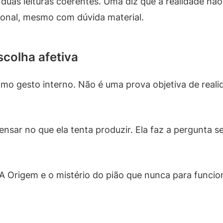
duas leituras coerentes. Uma diz que a realidade não
ional, mesmo com dúvida material.
scolha afetiva
o gesto interno. Não é uma prova objetiva de real
ensar no que ela tenta produzir. Ela faz a pergunta s
de A Origem e o mistério do pião que nunca para fun