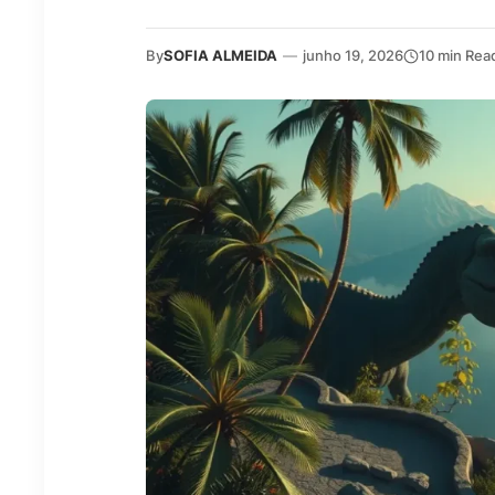
By
SOFIA ALMEIDA
—
junho 19, 2026
10 min Rea