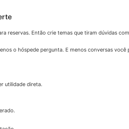
erte
ara reservas. Então crie temas que tiram dúvidas co
enos o hóspede pergunta. E menos conversas você 
 utilidade direta.
perado.
stação.