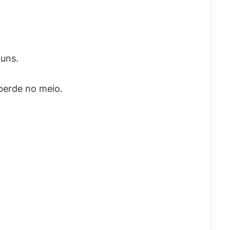
muns.
perde no meio.