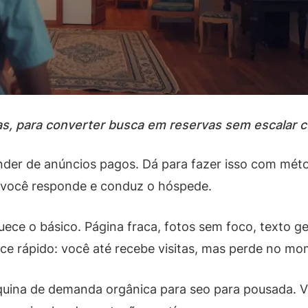
s, para converter busca em reservas sem escalar cu
nder de anúncios pagos. Dá para fazer isso com mé
o você responde e conduz o hóspede.
uece o básico. Página fraca, fotos sem foco, texto g
ece rápido: você até recebe visitas, mas perde no m
uina de demanda orgânica para seo para pousada. Vo