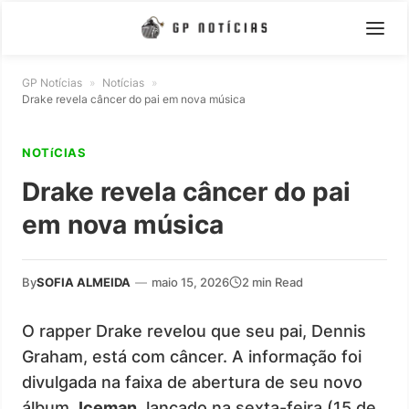
GP Notícias
»
Notícias
»
Drake revela câncer do pai em nova música
NOTíCIAS
Drake revela câncer do pai
em nova música
By
SOFIA ALMEIDA
—
maio 15, 2026
2 min Read
O rapper Drake revelou que seu pai, Dennis
Graham, está com câncer. A informação foi
divulgada na faixa de abertura de seu novo
álbum,
Iceman
, lançado na sexta-feira (15 de