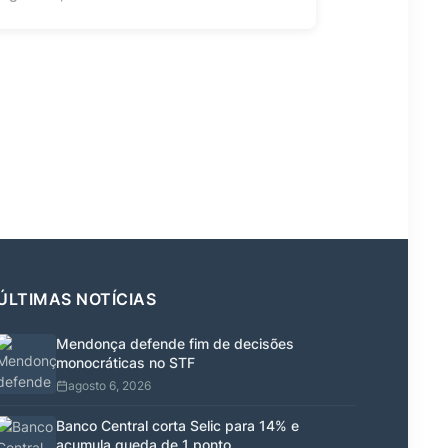
ÚLTIMAS NOTÍCIAS
Mendonça defende fim de decisões
monocráticas no STF
agosto 6, 2026
Banco Central corta Selic para 14% e
acumula queda de 1 ponto