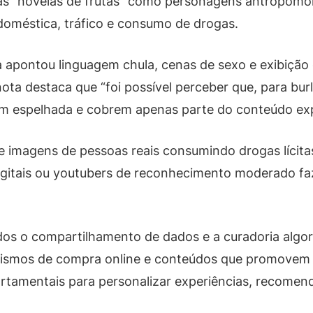
as “novelas de frutas” como personagens antropomórf
doméstica, tráfico e consumo de drogas.
ia apontou linguagem chula, cenas de sexo e exibiçã
 nota destaca que “foi possível perceber que, para b
 espelhada e cobrem apenas parte do conteúdo explí
 imagens de pessoas reais consumindo drogas lícitas e
igitais ou youtubers de reconhecimento moderado f
tados o compartilhamento de dados e a curadoria alg
ismos de compra online e conteúdos que promovem d
ortamentais para personalizar experiências, recomen