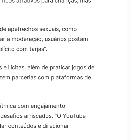
icos atrativos para crianças, mas
o de apetrechos sexuais, como
urlar a moderação, usuários postam
cito com tarjas”.
 ilícitas, além de praticar jogos de
azem parcerias com plataformas de
orítmica com engajamento
esafios arriscados. “O YouTube
dar conteúdos e direcionar