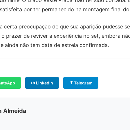
do filme ‘O Diabo Veste Prada’ não ter sido cortada
 satisfeita por ter permanecido na montagem final do
a certa preocupação de que sua aparição pudesse se
 o prazer de reviver a experiência no set, embora n
e ainda não tem data de estreia confirmada.
atsApp
LinkedIn
Telegram
ia Almeida