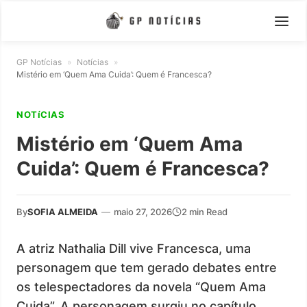
GP Notícias
»
Notícias
»
Mistério em ‘Quem Ama Cuida’: Quem é Francesca?
NOTíCIAS
Mistério em ‘Quem Ama
Cuida’: Quem é Francesca?
By
SOFIA ALMEIDA
—
maio 27, 2026
2 min Read
A atriz Nathalia Dill vive Francesca, uma
personagem que tem gerado debates entre
os telespectadores da novela “Quem Ama
Cuida”. A personagem surgiu no capítulo