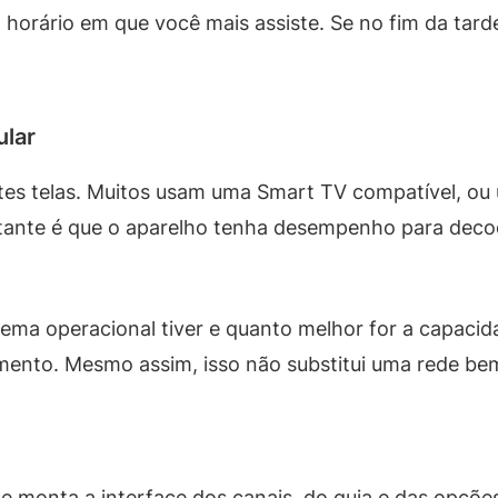
 horário em que você mais assiste. Se no fim da tarde 
ular
ntes telas. Muitos usam uma Smart TV compatível, ou
tante é que o aparelho tenha desempenho para decod
stema operacional tiver e quanto melhor for a capac
mento. Mesmo assim, isso não substitui uma rede be
le monta a interface dos canais, do guia e das opçõ