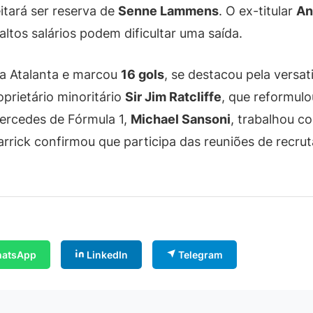
itará ser reserva de
Senne Lammens
. O ex-titular
An
ltos salários podem dificultar uma saída.
a Atalanta e marcou
16 gols
, se destacou pela versa
prietário minoritário
Sir Jim Ratcliffe
, que reformul
ercedes de Fórmula 1,
Michael Sansoni
, trabalhou c
Carrick confirmou que participa das reuniões de rec
atsApp
LinkedIn
Telegram