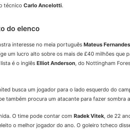
do técnico
Carlo Ancelotti
.
to do elenco
tra interesse no meia português
Mateus Fernande
xige um lucro alto sobre os mais de £40 milhões que
ista é o inglês
Elliot Anderson
, do Nottingham Forest
ited busca um jogador para o lado esquerdo do camp
lube também procura um atacante para fazer sombra 
inida. O time pode contar com
Radek Vitek
, de 22 an
eleito o melhor jogador do ano. O goleiro tcheco dis